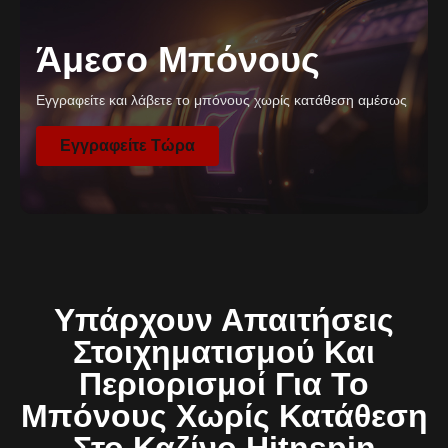
Άμεσο Μπόνους
Εγγραφείτε και λάβετε το μπόνους χωρίς κατάθεση αμέσως
Εγγραφείτε Τώρα
Υπάρχουν Απαιτήσεις
Στοιχηματισμού Και
Περιορισμοί Για Το
Μπόνους Χωρίς Κατάθεση
Στο Καζίνο Hitnspin