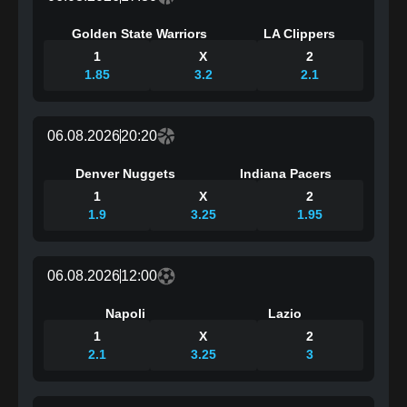
Golden State Warriors
LA Clippers
1
X
2
1.85
3.2
2.1
06.08.2026
20:20
Denver Nuggets
Indiana Pacers
1
X
2
1.9
3.25
1.95
06.08.2026
12:00
Napoli
Lazio
1
X
2
2.1
3.25
3