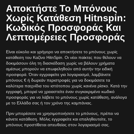
Αποκτήστε Το Μπόνους
Χωρίς Κατάθεση Hitnspin:
Κωδικός Προσφοράς Και
Λεπτομέρειες Προσφοράς
Είναι εύκολο και γρήγορο να αποκτήσετε το μπόνους χωρίς
κατάθεση του Καζίνο HitnSpin. Οι νέοι παίκτες που θέλουν να
δοκιμάσουν όλη τη διασκέδαση χωρίς να βάλουν χρήματα
αμέσως μπορούν να επωφεληθούν από αυτήν την ειδική
προσφορά. Όταν εγγραφείτε για λογαριασμό, λαμβάνετε
μπόνους € ή δωρεάν περιστροφές για να δοκιμάσετε τα
καλύτερα παιχνίδια του ιστότοπου χωρίς κανένα ρίσκο. Κατά την
εγγραφή, μπορεί να χρειαστείτε έναν συγκεκριμένο κωδικό
προσφοράς για να λάβετε το μπόνους χωρίς κατάθεση, ανάλογα
με το Ελλάδα σας ή τον χρόνο της καμπάνιας.
Πριν μπορέσετε να χρησιμοποιήσετε το μπόνους, πρέπει να
κάνετε κατάθεση. Μόλις εγγραφείτε και επαληθευτείτε, το
μπόνους προστίθεται απευθείας στον λογαριασμό σας.