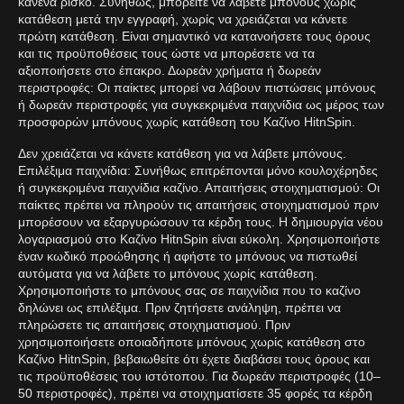
κανένα ρίσκο. Συνήθως, μπορείτε να λάβετε μπόνους χωρίς
κατάθεση μετά την εγγραφή, χωρίς να χρειάζεται να κάνετε
πρώτη κατάθεση. Είναι σημαντικό να κατανοήσετε τους όρους
και τις προϋποθέσεις τους ώστε να μπορέσετε να τα
αξιοποιήσετε στο έπακρο. Δωρεάν χρήματα ή δωρεάν
περιστροφές: Οι παίκτες μπορεί να λάβουν πιστώσεις μπόνους
ή δωρεάν περιστροφές για συγκεκριμένα παιχνίδια ως μέρος των
προσφορών μπόνους χωρίς κατάθεση του Καζίνο HitnSpin.
Δεν χρειάζεται να κάνετε κατάθεση για να λάβετε μπόνους.
Επιλέξιμα παιχνίδια: Συνήθως επιτρέπονται μόνο κουλοχέρηδες
ή συγκεκριμένα παιχνίδια καζίνο. Απαιτήσεις στοιχηματισμού: Οι
παίκτες πρέπει να πληρούν τις απαιτήσεις στοιχηματισμού πριν
μπορέσουν να εξαργυρώσουν τα κέρδη τους. Η δημιουργία νέου
λογαριασμού στο Καζίνο HitnSpin είναι εύκολη. Χρησιμοποιήστε
έναν κωδικό προώθησης ή αφήστε το μπόνους να πιστωθεί
αυτόματα για να λάβετε το μπόνους χωρίς κατάθεση.
Χρησιμοποιήστε το μπόνους σας σε παιχνίδια που το καζίνο
δηλώνει ως επιλέξιμα. Πριν ζητήσετε ανάληψη, πρέπει να
πληρώσετε τις απαιτήσεις στοιχηματισμού. Πριν
χρησιμοποιήσετε οποιαδήποτε μπόνους χωρίς κατάθεση στο
Καζίνο HitnSpin, βεβαιωθείτε ότι έχετε διαβάσει τους όρους και
τις προϋποθέσεις του ιστότοπου. Για δωρεάν περιστροφές (10–
50 περιστροφές), πρέπει να στοιχηματίσετε 35 φορές τα κέρδη