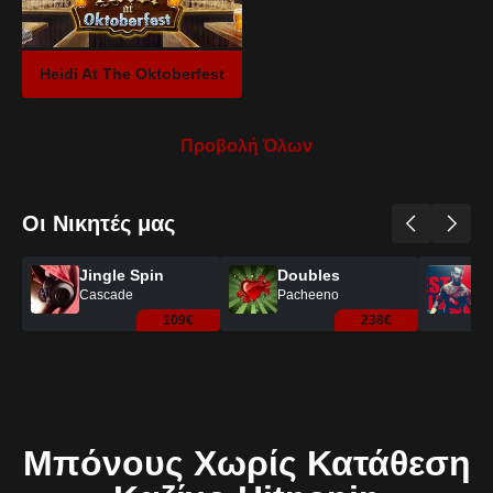
Heidi At The Oktoberfest
Προβολή Όλων
Οι Νικητές μας
Jingle Spin
Doubles
Pr
Cascade
Pacheeno
Ho
109€
238€
Μπόνους Χωρίς Κατάθεση