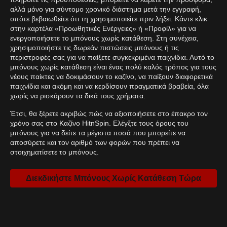
αλλά μόνο για σύντομο χρονικό διάστημα μετά την εγγραφή,
οπότε βεβαιωθείτε ότι τη χρησιμοποιείτε πριν λήξει. Κάντε κλικ
στην καρτέλα «Προωθητικές Ενέργειες» ή «Προφίλ» για να
ενεργοποιήσετε το μπόνους χωρίς κατάθεση. Στη συνέχεια,
χρησιμοποιήστε τις δωρεάν πιστώσεις μπόνους ή τις
περιστροφές σας για να παίξετε συγκεκριμένα παιχνίδια. Αυτό το
μπόνους χωρίς κατάθεση είναι ένας πολύ καλός τρόπος για τους
νέους παίκτες να δοκιμάσουν το καζίνο, να παίξουν διαφορετικά
παιχνίδια και ακόμη και να κερδίσουν πραγματικά βραβεία, όλα
χωρίς να ρισκάρουν τα δικά τους χρήματα.
Έτσι, θα ξέρετε ακριβώς πώς να αξιοποιήσετε στο έπακρο τον
χρόνο σας στο Καζίνο HitnSpin. Ελέγξτε τους όρους του
μπόνους για να δείτε τα μέγιστα ποσά που μπορείτε να
αποσύρετε και τον αριθμό των φορών που πρέπει να
στοιχηματίσετε το μπόνους.
Διεκδικήστε Μπόνους Χωρίς Κατάθεση Τώρα