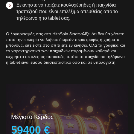
Ξεκινήστε να παίζετε κουλοχέρηδες ή παιχνίδια
τραπεζιού που είναι επιλέξιμα απευθείας από το
τηλέφωνο ή το tablet σας.
Ο λογαριασμός σας στο HitnSpin διασφαλίζει ότι δεν θα χάσετε
ποτέ την ευκαιρία να λάβετε δωρεάν περιστροφές ή χρήματα
μπόνους, είτε είστε στο σπίτι είτε εν κινήσει. Όλα τα γραφικά και
τα χαρακτηριστικά των παιχνιδιών παραμένουν καθαρά και
εύχρηστα σε όλες τις συσκευές, οπότε το παιχνίδι σε τηλέφωνο
ή tablet είναι εξίσου διασκεπαστικό όσο και σε υπολογιστή.
Μέγιστο Κέρδος
59400 €