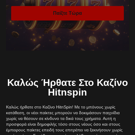
Παίξτε Τώρα
Καλώς Ήρθατε Στο Καζίνο
Hitnspin
Καλώς ήρθατε στο Καζίνο HitnSpin! Με το μπόνους χωρίς
κατάθεση, οι νέοι παίκτες μπορούν να δοκιμάσουν παιχνίδια
χωρίς να θέσουν σε κίνδυνο τα δικά τους χρήματα. Αυτή η
προσφορά είναι δημοφιλής τόσο στους νέους όσο και στους
έμπειρους παίκτες επειδή τους επιτρέπει να ξεκινήσουν χωρίς