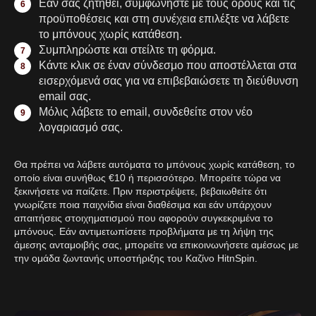
Εάν σας ζητηθεί, συμφωνήστε με τους όρους και τις
προϋποθέσεις και στη συνέχεια επιλέξτε να λάβετε
το μπόνους χωρίς κατάθεση.
Συμπληρώστε και στείλτε τη φόρμα.
Κάντε κλικ σε έναν σύνδεσμο που αποστέλλεται στα
εισερχόμενά σας για να επιβεβαιώσετε τη διεύθυνση
email σας.
Μόλις λάβετε το email, συνδεθείτε στον νέο
λογαριασμό σας.
Θα πρέπει να λάβετε αυτόματα το μπόνους χωρίς κατάθεση, το
οποίο είναι συνήθως €10 ή περισσότερο. Μπορείτε τώρα να
ξεκινήσετε να παίζετε. Πριν περιστρέψετε, βεβαιωθείτε ότι
γνωρίζετε ποια παιχνίδια είναι διαθέσιμα και εάν υπάρχουν
απαιτήσεις στοιχηματισμού που αφορούν συγκεκριμένα το
μπόνους. Εάν αντιμετωπίσετε προβλήματα με τη λήψη της
άμεσης ανταμοιβής σας, μπορείτε να επικοινωνήσετε αμέσως με
την ομάδα ζωντανής υποστήριξης του Καζίνο HitnSpin.