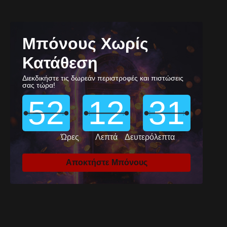
Μπόνους Χωρίς
Κατάθεση
Διεκδικήστε τις δωρεάν περιστροφές και πιστώσεις
σας τώρα!
52
12
30
Ώρες
Λεπτά
Δευτερόλεπτα
Αποκτήστε Μπόνους