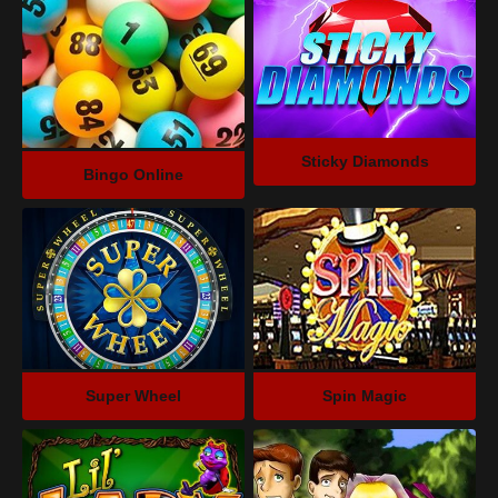
Sticky Diamonds
Bingo Online
Super Wheel
Spin Magic