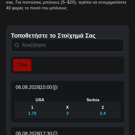
σας. Για πιστώσεις μπόνους (5–$20), πρέπει να στοιχηματίσετε
40 φορές το ποσό του μπόνους.
Τοποθετήστε το Στοίχημά Σας
Όλα
06.08.2026
10:00
USA
Serbia
1
X
2
1.75
3
2.4
06.08.2026
17:30