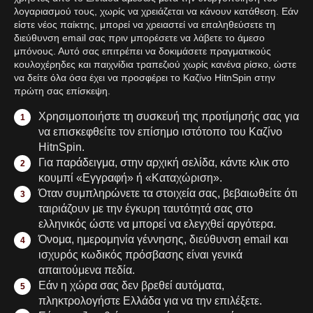
λογαριασμού τους, χωρίς να χρειάζεται να κάνουν κατάθεση. Εάν
είστε νέος παίκτης, μπορεί να χρειαστεί να επαληθεύσετε τη
διεύθυνση email σας πριν μπορέσετε να λάβετε το άμεσο
μπόνους. Αυτό σας επιτρέπει να δοκιμάσετε πραγματικούς
κουλοχέρηδες και παιχνίδια τραπεζιού χωρίς κανένα ρίσκο, ώστε
να δείτε όλα όσα έχει να προσφέρει το Καζίνο HitnSpin στην
πρώτη σας επίσκεψη.
Χρησιμοποιήστε τη συσκευή της προτίμησής σας για
να επισκεφθείτε τον επίσημο ιστότοπο του Καζίνο
HitnSpin.
Για παράδειγμα, στην αρχική σελίδα, κάντε κλικ στο
κουμπί «Εγγραφή» ή «Καταχώριση».
Όταν συμπληρώνετε τα στοιχεία σας, βεβαιωθείτε ότι
ταιριάζουν με την έγκυρη ταυτότητά σας στο
ελληνικός ώστε να μπορεί να ελεγχθεί αργότερα.
Όνομα, ημερομηνία γέννησης, διεύθυνση email και
ισχυρός κωδικός πρόσβασης είναι γενικά
απαιτούμενα πεδία.
Εάν η χώρα σας δεν βρεθεί αυτόματα,
πληκτρολογήστε Ελλάδα για να την επιλέξετε.