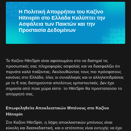
Η Πολιτική Απορρήτου του Καζίνο
Hitnspin στο Ελλάδα Καλύπτει την
Ασφάλεια των Παικτών και την
Προστασία Δεδομένων
Το Καζίνο HitnSpin είναι αφοσιωμένο στο να διατηρεί τις
προσωπικές σας πληροφορίες ασφαλείς και να διασφαλίζει ότι
περνάτε καλά παίζοντας. Ακολουθώντας τους πιο πρόσφατους
κανόνες στο Ελλάδα, όλες οι συναλλαγές και οι αλληλεπιδράσεις
με το € σας διατηρούνται απολύτως εμπιστευτικές. Δεν έχει
σημασία από ποια χώρα είστε· το HitnSpin θα προστατεύσει το
απόρρητό σας.
Επωφεληθείτε Αποκλειστικών Μπόνους στο Καζίνο
Hitnspin
Στο Καζίνο HitnSpin, η λήψη αποκλειστικών μπόνους είναι
εύκολη και διασκεδαστική, και ο ιστότοπος είναι ευτυχής να έχει