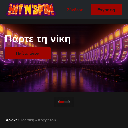
Σύνδεση
Εγγραφή
Πάρτε τη νίκη
Παίξτε τώρα
Αρχική
Πολιτική Απορρήτου