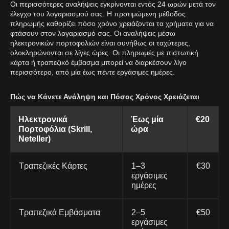
Οι περισσότερες αναλήψεις εγκρίνονται εντός 24 ωρών μετά τον
έλεγχο του λογαριασμού σας. Η προτιμώμενη μέθοδος
πληρωμής καθορίζει πόσο χρόνο χρειάζονται τα χρήματα για να
φτάσουν στον λογαριασμό σας. Οι αναλήψεις μέσω
ηλεκτρονικών πορτοφολιών είναι συνήθως οι ταχύτερες,
ολοκληρώνονται σε λίγες ώρες. Οι πληρωμές με πιστωτική
κάρτα ή τραπεζικό έμβασμα μπορεί να διαρκέσουν λίγο
περισσότερο, από μία έως πέντε εργάσιμες ημέρες.
Πώς να Κάνετε Ανάληψη και Πόσος Χρόνος Χρειάζεται
Ηλεκτρονικά
Έως μία
€20
Πορτοφόλια (Skrill,
ώρα
Neteller)
Τραπεζικές Κάρτες
1–3
€30
εργάσιμες
ημέρες
Τραπεζικά Εμβάσματα
2–5
€50
εργάσιμες