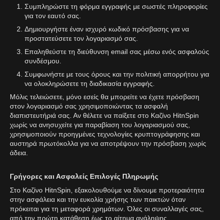
Συμπληρώστε τη φόρμα εγγραφής με σωστές πληροφορίες
για τον εαυτό σας.
Δημιουργήστε έναν ισχυρό κωδικό πρόσβασης για να
προστατεύσετε τον λογαριασμό σας.
Επαληθεύστε τη διεύθυνση email σας μέσω ενός ασφαλούς
συνδέσμου.
Συμφωνήστε με τους όρους και την πολιτική απορρήτου για
να ολοκληρώσετε τη διαδικασία εγγραφής.
Μόλις τελειώσετε, μόνο εσείς θα μπορείτε να έχετε πρόσβαση
στον λογαριασμό σας χρησιμοποιώντας τα ασφαλή
διαπιστευτήριά σας. Αν θέλετε να παίξετε στο Καζίνο HitnSpin
χωρίς να ανησυχείτε για παραβίαση του λογαριασμού σας,
χρησιμοποιούν προηγμένες τεχνολογίες κρυπτογράφησης και
αυστηρά πρωτόκολλα για να αποτρέψουν την πρόσβαση χωρίς
άδεια.
Γρήγορες και Ασφαλείς Επιλογές Πληρωμής
Στο Καζίνο HitnSpin, εξακολουθούμε να δίνουμε προτεραιότητα
στην ασφάλεια και την ευκολία χρήσης των παικτών όταν
πρόκειται για τη μεταφορά χρημάτων. Όλες οι συναλλαγές σας,
από την πρώτη κατάθεση έως το αίτημα ανάληψης,