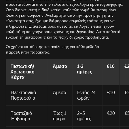
προστατεύονται από την τελευταία τεχνολογία κρυπτογράφησης.
Όσο διαρκεί αυτή η διαδικασία, κάθε πληρωμή θα παραμείνει
ιδιωτική και ασφαλής. Ανεξάρτητα από την προτίμηση ή την
εθνικότητά σας, έχουμε διάφορους ασφαλείς τρόπους για να
πληρώσετε. Επιλέξαμε όλες αυτές τις επιλογές επειδή έχουν
καλή φήμη και γρήγορους χρόνους επεξεργασίας. Αυτό καθιστά
εύκολη τη μεταφορά € και το παιχνίδι χωρίς προβλήματα.
Οι χρόνοι κατάθεσης και ανάληψης για κάθε μέθοδο
παρατίθενται παρακάτω.
Πιστωτική/
Άμεσα
1-3
€10
€
Χρεωστική
ημέρες
Κάρτα
Ηλεκτρονικά
Άμεσα
Εντός 24
€10
€
Πορτοφόλια
ωρών
Τραπεζικό
Έως 1
2–5
€20
€
Έμβασμα
ημέρα
ημέρες