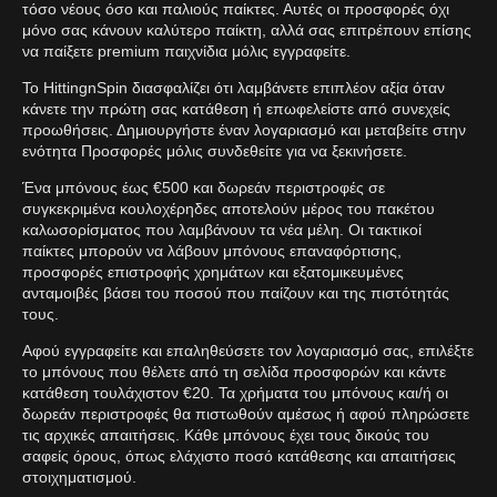
τόσο νέους όσο και παλιούς παίκτες. Αυτές οι προσφορές όχι
μόνο σας κάνουν καλύτερο παίκτη, αλλά σας επιτρέπουν επίσης
να παίξετε premium παιχνίδια μόλις εγγραφείτε.
Το HittingnSpin διασφαλίζει ότι λαμβάνετε επιπλέον αξία όταν
κάνετε την πρώτη σας κατάθεση ή επωφελείστε από συνεχείς
προωθήσεις. Δημιουργήστε έναν λογαριασμό και μεταβείτε στην
ενότητα Προσφορές μόλις συνδεθείτε για να ξεκινήσετε.
Ένα μπόνους έως €500 και δωρεάν περιστροφές σε
συγκεκριμένα κουλοχέρηδες αποτελούν μέρος του πακέτου
καλωσορίσματος που λαμβάνουν τα νέα μέλη. Οι τακτικοί
παίκτες μπορούν να λάβουν μπόνους επαναφόρτισης,
προσφορές επιστροφής χρημάτων και εξατομικευμένες
ανταμοιβές βάσει του ποσού που παίζουν και της πιστότητάς
τους.
Αφού εγγραφείτε και επαληθεύσετε τον λογαριασμό σας, επιλέξτε
το μπόνους που θέλετε από τη σελίδα προσφορών και κάντε
κατάθεση τουλάχιστον €20. Τα χρήματα του μπόνους και/ή οι
δωρεάν περιστροφές θα πιστωθούν αμέσως ή αφού πληρώσετε
τις αρχικές απαιτήσεις. Κάθε μπόνους έχει τους δικούς του
σαφείς όρους, όπως ελάχιστο ποσό κατάθεσης και απαιτήσεις
στοιχηματισμού.