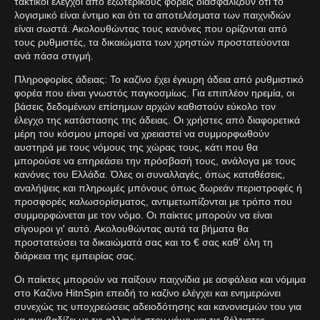
τακτικοί έλεγχοι από εξωτερικούς φορείς διασφαλίζουν ότι το
λογισμικό είναι έντιμο και ότι τα αποτελέσματα των παιχνιδιών
είναι σωστά. Ακολουθώντας τους κανόνες που ορίζονται από
τους ρυθμιστές, τα δικαιώματα των χρηστών προστατεύονται
ανά πάσα στιγμή.
Πληροφορίες άδειας: Το καζίνο έχει έγκυρη άδεια από ρυθμιστικό
φορέα που είναι γνωστός παγκοσμίως. Για επιπλέον ηρεμία, οι
βάσεις δεδομένων επίσημων αρχών καθιστούν εύκολο τον
έλεγχο της κατάστασης της άδειας. Οι χρήστες από διαφορετικά
μέρη του κόσμου μπορεί να χρειαστεί να συμμορφωθούν
αυστηρά με τους νόμους της χώρας τους, κάτι που θα
μπορούσε να επηρεάσει την πρόσβασή τους, ανάλογα με τους
κανόνες του Ελλάδα. Όλες οι συναλλαγές, όπως καταθέσεις,
αναλήψεις και πληρωμές μπόνους όπως δωρεάν περιστροφές ή
προσφορές καλωσορίσματος, αντιμετωπίζονται με τρόπο που
συμμορφώνεται με τον νόμο. Οι παίκτες μπορούν να είναι
σίγουροι γι' αυτό. Ακολουθώντας αυτά τα βήματα θα
προστατεύσει τα δικαιώματά σας και το € σας καθ' όλη τη
διάρκεια της εμπειρίας σας.
Οι παίκτες μπορούν να παίξουν παιχνίδια με ασφάλεια και νόμιμα
στο Καζίνο HitnSpin επειδή το καζίνο ελέγχει και ενημερώνει
συνεχώς τις υποχρεώσεις αδειοδότησης και κανονισμών του για
να συμβαδίζει με τις αλλαγές στον νόμο και τις βέλτιστες