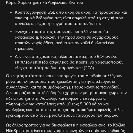
Κύρια Χαρακτηριστικά Ασφάλειας Κινητού
Κρυπτογράφηση SSL από άκρη σε άκρη: Τα προσωπικά και
οικονομικά δεδομένα σας είναι ασφαλή από τη στιγμή που
συνδέεστε μέχρι τη στιγμή που αποσυνδέεστε.
Έλεγχος ταυτότητας συσκευής: επιπλέον επίπεδα
ασφάλειας εμποδίζουν την πρόσβαση σε λογαριασμούς
παικτών χωρίς άδεια, ακόμα και αν χαθεί ή κλαπεί ένα
τηλέφωνο.
Δεν είναι υποχρεωτικό, αλλά οι παίκτες που θέλουν ένα
επιπλέον επίπεδο ασφάλειας θα πρέπει να χρησιμοποιούν
έλεγχο ταυτότητας δύο παραγόντων (2FA).
Ο κινητός ιστότοπος και οι εφαρμογές του HitnSpin συλλέγουν
μόνο τις πληροφορίες που χρειάζονται για την επεξεργασία
συναλλαγών και τη συμμόρφωση με τους κανόνες παιχνιδιού.
Δεν μοιράζονται ποτέ δεδομένα χρηστών με τρίτα μέρη χωρίς την
άδεια του χρήστη. Ασφαλής και ασφαλής επεξεργασία
πληρωμών: για καταθέσεις από 10 έως 5.000 νάιρα και
αναλήψεις έως αυτό το ποσό, χρησιμοποιούμε ασφαλείς πύλες
εγκεκριμένες από τους μεγαλύτερους παρόχους πληρωμών.
Ως άλλος τρόπος για να διασφαλιστεί η ασφάλειά σας, το Καζίνο
HitnSpin προτείνει στους χρήστες κινητών να ορίσουν κωδικούς