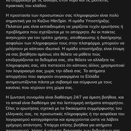
πρακτικές του κλάδου.
Η προστασία των προσωπικών σας πληροφοριών είναι πολύ
σημαντική για το Καζίνο HitnSpin. Η ομάδα Υποστήριξης
Πελατών μας είναι εκπαιδευμένη να χειρίζεται τυχόν ερωτήσεις ή
προβλήματα που σχετίζονται με το απόρρητο. Αν οι παίκτες
ανησυχούν για τον τρόπο χρήσης, αποθήκευσης ή διατήρησης
ασφαλών των πληροφοριών τους στην πλατφόρμα, μπορούν να
μιλήσουν με κάποιον ιδιωτικά. Η ομάδα υποστήριξης είναι έτοιμη
να σας βοηθήσει αμέσως είτε θέλετε να μάθετε πώς
επεξεργάζονται τα δεδομένα σας, είτε θέλετε να αλλάξετε τις
πληροφορίες σας, είτε πιστεύετε ότι κάποιος άλλος χρησιμοποιεί
τον λογαριασμό σας χωρίς την άδειά σας. Τα αιτήματα
απορρήτου που αφορούν συγκεκριμένα το Ελλάδα
αντιμετωπίζονται πάντα με σεβασμό και σύμφωνα με τους
κανόνες που ισχύουν στη χώρα σας.
Η ζωντανή συνομιλία είναι διαθέσιμη 24/7 για άμεση βοήθεια, και
το email είναι διαθέσιμο για πιο λεπτομερή αιτήματα απορρήτου.
Όλες οι ερωτήσεις σχετικά με τα δικαιώματα συμμόρφωσης του
ελληνικός σας, τις προσωπικές πληροφορίες ή την ασφάλεια του
λογαριασμού καταγράφονται και ιεραρχούνται ώστε να λάβετε
γρήγορη απάντηση. Υπάρχει επίσης βοήθεια για αιτήματα
περιορισμού, λήψης ή μόνιμης διαγραφής των δεδομένων σας,