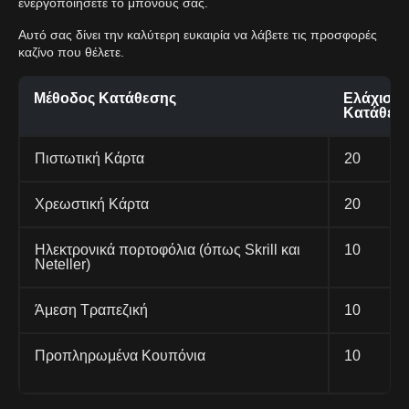
ενεργοποιήσετε το μπόνους σας.
Αυτό σας δίνει την καλύτερη ευκαιρία να λάβετε τις προσφορές
καζίνο που θέλετε.
Μέθοδος Κατάθεσης
Ελάχιστη
Κατάθεσ
Πιστωτική Κάρτα
20
Χρεωστική Κάρτα
20
Ηλεκτρονικά πορτοφόλια (όπως Skrill και
10
Neteller)
Άμεση Τραπεζική
10
Προπληρωμένα Κουπόνια
10