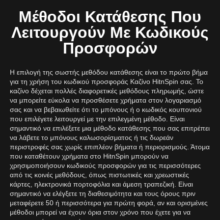
Μέθοδοι Κατάθεσης Που
Λειτουργούν Με Κωδικούς
Προσφορών
Η επιλογή της σωστής μεθόδου κατάθεσης είναι το πρώτο βήμα
για τη χρήση του κωδικού προσφοράς Καζίνο HitnSpin σας. Το
καζίνο δέχεται πολλές διαφορετικές μεθόδους πληρωμής, ώστε
να μπορείτε εύκολα να προσθέσετε χρήματα στον λογαριασμό
σας και να βεβαιωθείτε ότι το μπόνους ή ο κωδικός κουπονιού
που επιλέγετε λειτουργεί με την επιλεγμένη μέθοδο. Είναι
σημαντικό να επιλέξετε μια μέθοδο κατάθεσης που σας επιτρέπει
να λάβετε το μπόνους καλωσορίσματος ή τις δωρεάν
περιστροφές σας χωρίς επιπλέον βήματα ή περιορισμούς. Άτομα
που καταθέτουν χρήματα στο HitnSpin μπορούν να
χρησιμοποιήσουν κωδικούς προσφορών για τις περισσότερες
από τις κοινές μεθόδους, όπως πιστωτικές και χρεωστικές
κάρτες, ηλεκτρονικά πορτοφόλια και άμεση τραπεζική. Είναι
σημαντικό να ελέγξετε τη διαθεσιμότητα και τους όρους πριν
μεταφέρετε 50 ή περισσότερα για πρώτη φορά, αν και ορισμένες
μέθοδοι μπορεί να έχουν όρια στον χρόνο που έχετε για να