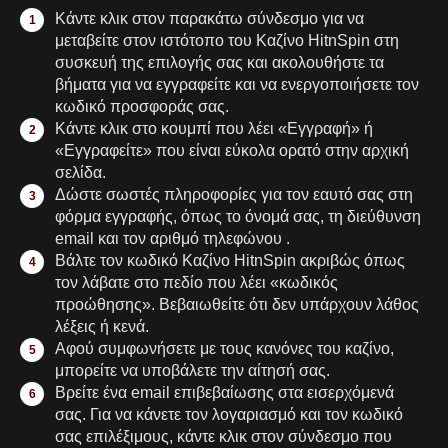
Κάντε κλικ στον παρακάτω σύνδεσμο για να
μεταβείτε στον ιστότοπο του Καζίνο HitnSpin στη
συσκευή της επιλογής σας και ακολουθήστε τα
βήματα για να εγγραφείτε και να ενεργοποιήσετε τον
κωδικό προσφοράς σας.
Κάντε κλικ στο κουμπί που λέει «Εγγραφή» ή
«Εγγραφείτε» που είναι εύκολα ορατό στην αρχική
σελίδα.
Δώστε σωστές πληροφορίες για τον εαυτό σας στη
φόρμα εγγραφής, όπως το όνομά σας, τη διεύθυνση
email και τον αριθμό τηλεφώνου .
Βάλτε τον κωδικό Καζίνο HitnSpin ακριβώς όπως
τον λάβατε στο πεδίο που λέει «κωδικός
προώθησης». Βεβαιωθείτε ότι δεν υπάρχουν λάθος
λέξεις ή κενά.
Αφού συμφωνήσετε με τους κανόνες του καζίνο,
μπορείτε να υποβάλετε την αίτησή σας.
Βρείτε ένα email επιβεβαίωσης στα εισερχόμενά
σας. Για να κάνετε τον λογαριασμό και τον κωδικό
σας επιλέξιμους, κάντε κλικ στον σύνδεσμο που