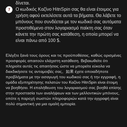
δίνεται.
Ο κωδικός Καζίνο HitnSpin σας θα είναι έτοιμος για
χρήση αφού εκτελέσετε αυτά τα βήματα. Θα λάβετε το
μπόνους που συνδέεται με τον κωδικό σας αυτόματα
προστιθέμενο στον λογαριασμό παίκτη σας όταν
κάνετε την πρώτη σας κατάθεση, η οποία μπορεί να
είναι πάνω από 100 $.
Ελέγξτε ξανά τους όρους και τις προϋποθέσεις, καθώς ορισμένες
προσφορές απαιτούν ελάχιστη κατάθεση. Βεβαιωθείτε ότι
πληροίτε αυτές τις απαιτήσεις ώστε να μπορείτε εύκολα να
διεκδικήσετε τις ανταμοιβές σας。如果 έχετε οποιαδήποτε
προβλήματα με την εισαγωγή του κωδικού σας ή την εγγραφή, η
ομάδα εξυπηρέτησης πελατών του Καζίνο HitnSpin είναι έτοιμη
να βοηθήσει. Η επαλήθευση του λογαριασμού σας βοηθά επίσης
στην προστασία των αναλήψεων και των μελλοντικών μπόνους,
οπότε η παροχή σωστών πληροφοριών κατά την εγγραφή είναι
πολύ σημαντική για μια ομαλή εμπειρία.