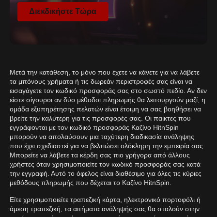
Διεκδικήστε Τώρα
Μετά την κατάθεση, το μόνο που έχετε να κάνετε για να λάβετε
τα μπόνους χρήματα ή τις δωρεάν περιστροφές σας είναι να
εισαγάγετε τον κωδικό προσφοράς σας στο σωστό πεδίο. Αν δεν
είστε σίγουροι αν δύο μέθοδοι πληρωμής θα λειτουργούν μαζί, η
ομάδα εξυπηρέτησης πελατών είναι έτοιμη να σας βοηθήσει να
βρείτε την καλύτερη για τις προσφορές σας. Οι παίκτες που
εγγράφονται με τον κωδικό προσφοράς Καζίνο HitnSpin
μπορούν να απολαύσουν μια ταχύτερη διαδικασία ανάληψης
που έχει σχεδιαστεί για να βελτιώσει ολόκληρη την εμπειρία σας.
Μπορείτε να λάβετε τα κέρδη σας πιο γρήγορα από άλλους
χρήστες όταν χρησιμοποιείτε τον κωδικό προσφοράς σας κατά
την εγγραφή. Αυτό το όφελος είναι διαθέσιμο για όλες τις κύριες
μεθόδους πληρωμής που δέχεται το Καζίνο HitnSpin.
Είτε χρησιμοποιείτε τραπεζική κάρτα, ηλεκτρονικό πορτοφόλι ή
άμεση τραπεζική, τα αιτήματα ανάληψής σας θα σταλούν στην