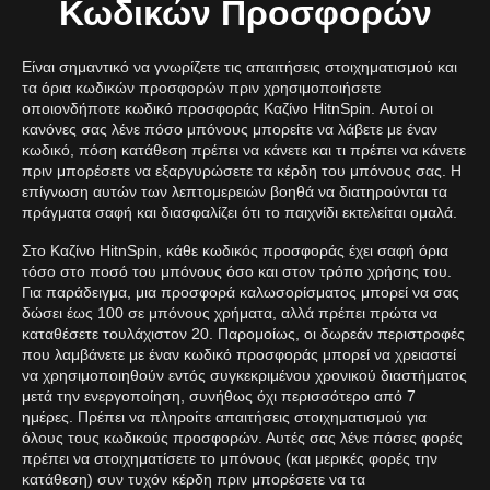
Κωδικών Προσφορών
Είναι σημαντικό να γνωρίζετε τις απαιτήσεις στοιχηματισμού και
τα όρια κωδικών προσφορών πριν χρησιμοποιήσετε
οποιονδήποτε κωδικό προσφοράς Καζίνο HitnSpin. Αυτοί οι
κανόνες σας λένε πόσο μπόνους μπορείτε να λάβετε με έναν
κωδικό, πόση κατάθεση πρέπει να κάνετε και τι πρέπει να κάνετε
πριν μπορέσετε να εξαργυρώσετε τα κέρδη του μπόνους σας. Η
επίγνωση αυτών των λεπτομερειών βοηθά να διατηρούνται τα
πράγματα σαφή και διασφαλίζει ότι το παιχνίδι εκτελείται ομαλά.
Στο Καζίνο HitnSpin, κάθε κωδικός προσφοράς έχει σαφή όρια
τόσο στο ποσό του μπόνους όσο και στον τρόπο χρήσης του.
Για παράδειγμα, μια προσφορά καλωσορίσματος μπορεί να σας
δώσει έως 100 σε μπόνους χρήματα, αλλά πρέπει πρώτα να
καταθέσετε τουλάχιστον 20. Παρομοίως, οι δωρεάν περιστροφές
που λαμβάνετε με έναν κωδικό προσφοράς μπορεί να χρειαστεί
να χρησιμοποιηθούν εντός συγκεκριμένου χρονικού διαστήματος
μετά την ενεργοποίηση, συνήθως όχι περισσότερο από 7
ημέρες. Πρέπει να πληροίτε απαιτήσεις στοιχηματισμού για
όλους τους κωδικούς προσφορών. Αυτές σας λένε πόσες φορές
πρέπει να στοιχηματίσετε το μπόνους (και μερικές φορές την
κατάθεση) συν τυχόν κέρδη πριν μπορέσετε να τα