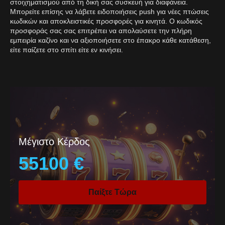
στοιχηματισμού από τη δική σας συσκευή για διαφάνεια.
Μπορείτε επίσης να λάβετε ειδοποιήσεις push για νέες πτώσεις
κωδικών και αποκλειστικές προσφορές για κινητά. Ο κωδικός
προσφοράς σας σας επιτρέπει να απολαύσετε την πλήρη
εμπειρία καζίνο και να αξιοποιήσετε στο έπακρο κάθε κατάθεση,
είτε παίζετε στο σπίτι είτε εν κινήσει.
Μέγιστο Κέρδος
55100 €
Παίξτε Τώρα