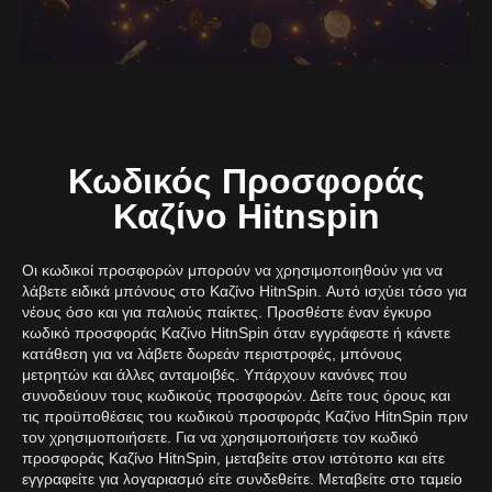
Κωδικός Προσφοράς
Καζίνο Hitnspin
Οι κωδικοί προσφορών μπορούν να χρησιμοποιηθούν για να
λάβετε ειδικά μπόνους στο Καζίνο HitnSpin. Αυτό ισχύει τόσο για
νέους όσο και για παλιούς παίκτες. Προσθέστε έναν έγκυρο
κωδικό προσφοράς Καζίνο HitnSpin όταν εγγράφεστε ή κάνετε
κατάθεση για να λάβετε δωρεάν περιστροφές, μπόνους
μετρητών και άλλες ανταμοιβές. Υπάρχουν κανόνες που
συνοδεύουν τους κωδικούς προσφορών. Δείτε τους όρους και
τις προϋποθέσεις του κωδικού προσφοράς Καζίνο HitnSpin πριν
τον χρησιμοποιήσετε. Για να χρησιμοποιήσετε τον κωδικό
προσφοράς Καζίνο HitnSpin, μεταβείτε στον ιστότοπο και είτε
εγγραφείτε για λογαριασμό είτε συνδεθείτε. Μεταβείτε στο ταμείο