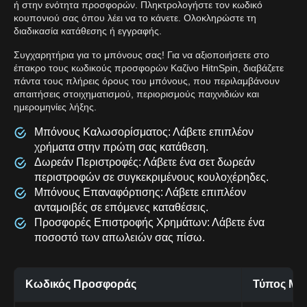
ή στην ενότητα προσφορών. Πληκτρολογήστε τον κωδικό
κουπονιού σας όπου λέει να το κάνετε. Ολοκληρώστε τη
διαδικασία κατάθεσης ή εγγραφής.
Συγχαρητήρια για το μπόνους σας! Για να αξιοποιήσετε στο
έπακρο τους κωδικούς προσφορών Καζίνο HitnSpin, διαβάζετε
πάντα τους πλήρεις όρους του μπόνους, που περιλαμβάνουν
απαιτήσεις στοιχηματισμού, περιορισμούς παιχνιδιών και
ημερομηνίες λήξης.
Μπόνους Καλωσορίσματος: Λάβετε επιπλέον
χρήματα στην πρώτη σας κατάθεση.
Δωρεάν Περιστροφές: Λάβετε ένα σετ δωρεάν
περιστροφών σε συγκεκριμένους κουλοχέρηδες.
Μπόνους Επαναφόρτισης: Λάβετε επιπλέον
ανταμοιβές σε επόμενες καταθέσεις.
Προσφορές Επιστροφής Χρημάτων: Λάβετε ένα
ποσοστό των απωλειών σας πίσω.
Κωδικός Προσφοράς
Τύπος Μπ