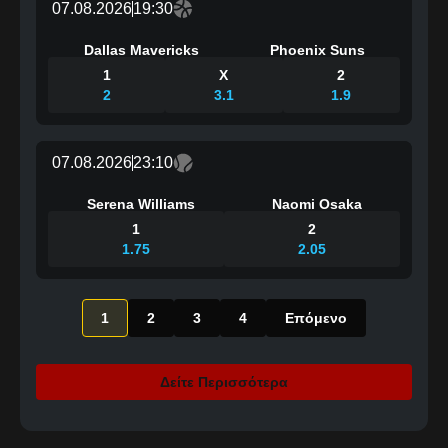
07.08.2026
19:30
Dallas Mavericks
Phoenix Suns
1
X
2
2
3.1
1.9
07.08.2026
23:10
Serena Williams
Naomi Osaka
1
2
1.75
2.05
1
2
3
4
Επόμενο
Δείτε Περισσότερα