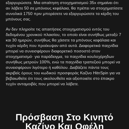
εξαργυρώσετε. Μια απαίτηση στοιχηματισμού 35x σημαίνει ότι
αν λάβετε 50 σε μπόνους κεφάλαια, θα πρέπει να στοιχηματίσετε
συνολικά 1750 πριν μπορέσετε να εξαργυρώσετε τα κέρδη του
μπόνους σας.
Αν δεν πληροίτε τις απαιτήσεις στοιχηματισμού εντός του
δεδομένου χρονικού πλαισίου, το οποίο είναι συνήθως μεταξύ 7
και 30 ημερών, συνήθως θα χάσετε τα μπόνους κεφάλαια και
τυχόν κέρδη που προέκυψαν από αυτά. Διαφορετικά παιχνίδια
μπορεί να συνεισφέρουν διαφορετικό ποσοστό στον
στοιχηματισμό· για παράδειγμα, τα παιχνίδια κουλοχέρηδων
συνήθως μετρούν 100%, ενώ τα παιχνίδια τραπεζιού μπορεί να
συνεισφέρουν λιγότερο ή καθόλου. Διαβάζετε πάντα τους
ακριβείς όρους του κωδικού προσφοράς Καζίνο HitnSpin για να
βεβαιωθείτε ότι τους ακολουθείτε και αξιοποιείτε στο έπακρο
τυχόν ανταμοιβές που μπορεί να λάβετε.
Πρόσβαση Στο Κινητό
Καζίνο Και Οφέλη