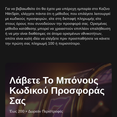
Για να βεβαιωθείτε ότι θα έχετε μια υπέροχη εμπειρία στο Καζίνο
HitnSpin, ελέγχετε πάντα ότι η μέθοδος που επιλέγετε λειτουργεί
με κωδικούς προσφορών, είτε στη διεπαφή πληρωμής είτε
στους όρους που συνοδεύουν την προσφορά σας. Ορισμένες
μέθοδοι κατάθεσης μπορεί να χρειαστούν επιπλέον επαλήθευση
ή να μην είναι διαθέσιμες σε άτομα ορισμένων εθνικοτήτων,
οπότε είναι καλή ιδέα να ελέγξετε πριν προσπαθήσετε να κάνετε
την πρώτη σας πληρωμή 100 ή περισσότερο.
Λάβετε Το Μπόνους
Κωδικού Προσφοράς
Σας
Έως 200 + Δωρεάν Περιστροφές