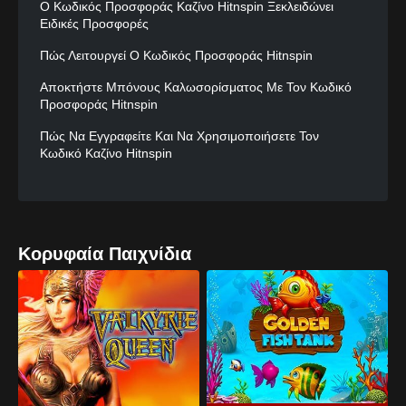
Ο Κωδικός Προσφοράς Καζίνο Hitnspin Ξεκλειδώνει
Ειδικές Προσφορές
Πώς Λειτουργεί Ο Κωδικός Προσφοράς Hitnspin
Αποκτήστε Μπόνους Καλωσορίσματος Με Τον Κωδικό
Προσφοράς Hitnspin
Πώς Να Εγγραφείτε Και Να Χρησιμοποιήσετε Τον
Κωδικό Καζίνο Hitnspin
Μέθοδοι Κατάθεσης Που Λειτουργούν Με Κωδικούς
Προσφορών
Απαιτήσεις Στοιχηματισμού Και Όρια Κωδικών
Κορυφαία Παιχνίδια
Προσφορών
Πρόσβαση Στο Κινητό Καζίνο Και Οφέλη Κωδικού
Κωδικός Προσφοράς Καζίνο Hitnspin