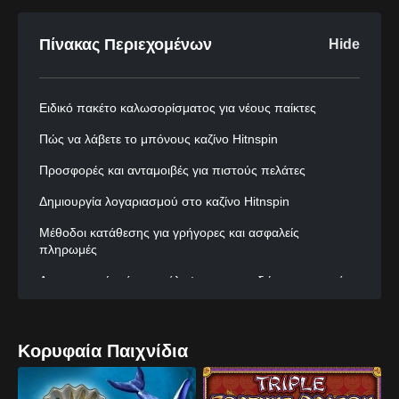
Πίνακας Περιεχομένων
Hide
Ειδικό πακέτο καλωσορίσματος για νέους παίκτες
Πώς να λάβετε το μπόνους καζίνο Hitnspin
Προσφορές και ανταμοιβές για πιστούς πελάτες
Δημιουργία λογαριασμού στο καζίνο Hitnspin
Μέθοδοι κατάθεσης για γρήγορες και ασφαλείς
πληρωμές
Διαφορετικοί τρόποι ανάληψης των κερδών σας και πότε
θα λάβετε τα χρήματά σας
Εξήγηση απαιτήσεων στοιχηματισμού μπόνους
Κορυφαία Παιχνίδια
Στοιχήματα, αναλήψεις και όρια καταθέσεων
Κινητό καζίνο Hitnspin