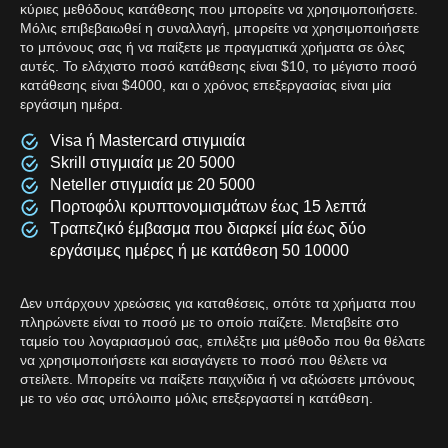
κύριες μεθόδους κατάθεσης που μπορείτε να χρησιμοποιήσετε.
Μόλις επιβεβαιωθεί η συναλλαγή, μπορείτε να χρησιμοποιήσετε
το μπόνους σας ή να παίξετε με πραγματικά χρήματα σε όλες
αυτές. Το ελάχιστο ποσό κατάθεσης είναι $10, το μέγιστο ποσό
κατάθεσης είναι $4000, και ο χρόνος επεξεργασίας είναι μία
εργάσιμη ημέρα.
Visa ή Mastercard στιγμιαία
Skrill στιγμιαία με 20 5000
Neteller στιγμιαία με 20 5000
Πορτοφόλι κρυπτονομισμάτων έως 15 λεπτά
Τραπεζικό έμβασμα που διαρκεί μία έως δύο
εργάσιμες ημέρες ή με κατάθεση 50 10000
Δεν υπάρχουν χρεώσεις για καταθέσεις, οπότε τα χρήματα που
πληρώνετε είναι το ποσό με το οποίο παίζετε. Μεταβείτε στο
ταμείο του λογαριασμού σας, επιλέξτε μια μέθοδο που θα θέλατε
να χρησιμοποιήσετε και εισαγάγετε το ποσό που θέλετε να
στείλετε. Μπορείτε να παίξετε παιχνίδια ή να αξιώσετε μπόνους
με το νέο σας υπόλοιπο μόλις επεξεργαστεί η κατάθεση.