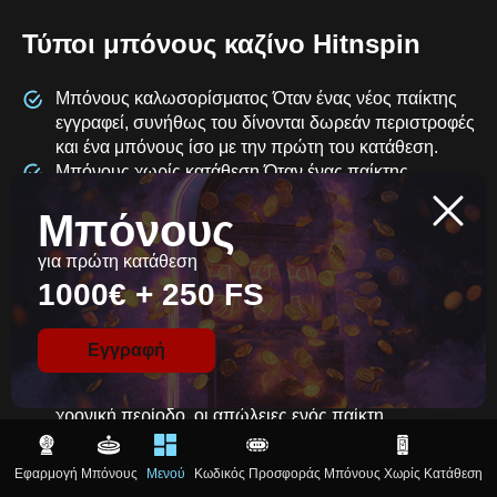
Τύποι μπόνους καζίνο Hitnspin
Μπόνους καλωσορίσματος Όταν ένας νέος παίκτης
εγγραφεί, συνήθως του δίνονται δωρεάν περιστροφές
και ένα μπόνους ίσο με την πρώτη του κατάθεση.
Μπόνους χωρίς κατάθεση Όταν ένας παίκτης
εγγραφεί για πρώτη φορά, μπορεί να λάβει μπόνους
Μπόνους
χωρίς να χρειαστεί να κάνει κατάθεση.
Μπόνους επαναφόρτισης Επιπλέον μπόνους που
για πρώτη κατάθεση
δίνονται σε καταθέσεις που γίνονται μετά την αρχική
1000€ + 250 FS
προσφορά καλωσορίσματος.
Δωρεάν περιστροφές Ως μπόνους, ορισμένα
παιχνίδια κουλοχέρηδων μπορεί να σας δώσουν
Εγγραφή
έναν συγκεκριμένο αριθμό δωρεάν περιστροφών.
Μπόνους επιστροφής χρημάτων Σε μια συγκεκριμένη
χρονική περίοδο, οι απώλειες ενός παίκτη
επιστρέφονται εν μέρει σε αυτόν.
Εφαρμογή
Μπόνους
Μενού
Κωδικός Προσφοράς
Μπόνους Χωρίς Κατάθεση