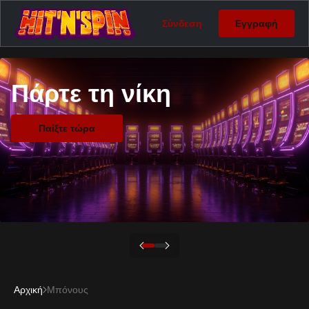
Σύνδεση
Εγγραφή
Πάρτε τη νίκη
Παίξτε τώρα
Αρχική
Μπόνους