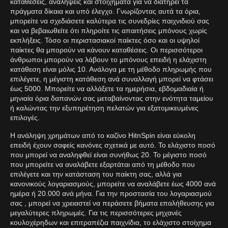
καταθέσεις, αναλήψεις και στοιχήματα για να διατηρεί τα
πράγματα δίκαια και υπό έλεγχο. Γνωρίζοντας αυτά τα όρια,
μπορείτε να σχεδιάσετε καλύτερα τις συνεδρίες παιχνιδιού σας
και να βεβαιωθείτε ότι πληροίτε τις απαιτήσεις μπόνους χωρίς
εκπλήξεις. Τόσο οι περιστασιακοί παίκτες όσο και οι υψηλοί
παίκτες θα μπορούν να κάνουν καταθέσεις. Οι περισσότεροι
άνθρωποι μπορούν να λάβουν το μπόνους επειδή η ελάχιστη
κατάθεση είναι μόλις 10. Ανάλογα με τη μέθοδο πληρωμής που
επιλέγετε, η μέγιστη κατάθεση ανά συναλλαγή μπορεί να φτάσει
έως 5000. Μπορείτε να αλλάξετε τα ημερήσια, εβδομαδιαία ή
μηνιαία όρια δαπανών σας μεταβαίνοντας στην ενότητα ταμείου
ή καλώντας την εξυπηρέτηση πελατών για εξατομικευμένες
επιλογές.
Η ανάληψη χρημάτων από το καζίνο HitnSpin είναι εύκολη
επειδή έχουν σαφείς κανόνες σχετικά με αυτό. Το ελάχιστο ποσό
που μπορεί να αναληφθεί είναι συνήθως 20. Το μέγιστο ποσό
που μπορείτε να αναλάβετε εξαρτάται από τη μέθοδο που
επιλέγετε και την κατάσταση του παίκτη σας, αλλά για
κανονικούς λογαριασμούς, μπορείτε να αναλάβετε έως 4000 ανά
ημέρα ή 20.000 ανά μήνα. Για την προστασία του λογαριασμού
σας , μπορεί να χρειαστεί να περάσετε βήματα επαλήθευσης για
μεγαλύτερες πληρωμές. Για τις περισσότερες μηχανές
κουλοχέρηδων και επιτραπέζια παιχνίδια, το ελάχιστο στοίχημα