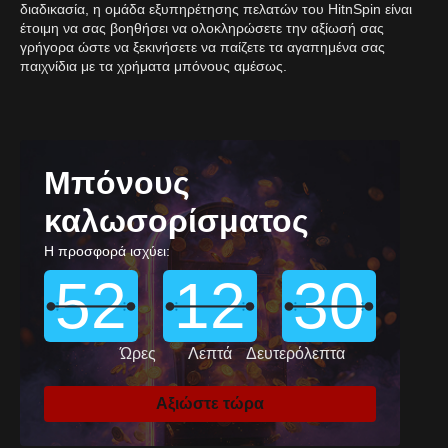
διαδικασία, η ομάδα εξυπηρέτησης πελατών του HitnSpin είναι
έτοιμη να σας βοηθήσει να ολοκληρώσετε την αξίωσή σας
γρήγορα ώστε να ξεκινήσετε να παίζετε τα αγαπημένα σας
παιχνίδια με τα χρήματα μπόνους αμέσως.
Μπόνους
καλωσορίσματος
Η προσφορά ισχύει:
52
12
28
Ώρες
Λεπτά
Δευτερόλεπτα
Αξιώστε τώρα