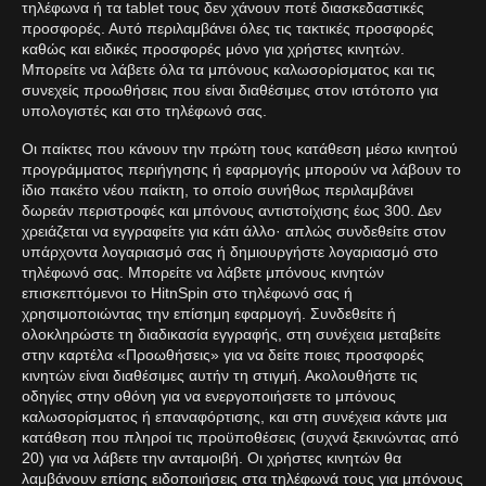
τηλέφωνα ή τα tablet τους δεν χάνουν ποτέ διασκεδαστικές
προσφορές. Αυτό περιλαμβάνει όλες τις τακτικές προσφορές
καθώς και ειδικές προσφορές μόνο για χρήστες κινητών.
Μπορείτε να λάβετε όλα τα μπόνους καλωσορίσματος και τις
συνεχείς προωθήσεις που είναι διαθέσιμες στον ιστότοπο για
υπολογιστές και στο τηλέφωνό σας.
Οι παίκτες που κάνουν την πρώτη τους κατάθεση μέσω κινητού
προγράμματος περιήγησης ή εφαρμογής μπορούν να λάβουν το
ίδιο πακέτο νέου παίκτη, το οποίο συνήθως περιλαμβάνει
δωρεάν περιστροφές και μπόνους αντιστοίχισης έως 300. Δεν
χρειάζεται να εγγραφείτε για κάτι άλλο· απλώς συνδεθείτε στον
υπάρχοντα λογαριασμό σας ή δημιουργήστε λογαριασμό στο
τηλέφωνό σας. Μπορείτε να λάβετε μπόνους κινητών
επισκεπτόμενοι το HitnSpin στο τηλέφωνό σας ή
χρησιμοποιώντας την επίσημη εφαρμογή. Συνδεθείτε ή
ολοκληρώστε τη διαδικασία εγγραφής, στη συνέχεια μεταβείτε
στην καρτέλα «Προωθήσεις» για να δείτε ποιες προσφορές
κινητών είναι διαθέσιμες αυτήν τη στιγμή. Ακολουθήστε τις
οδηγίες στην οθόνη για να ενεργοποιήσετε το μπόνους
καλωσορίσματος ή επαναφόρτισης, και στη συνέχεια κάντε μια
κατάθεση που πληροί τις προϋποθέσεις (συχνά ξεκινώντας από
20) για να λάβετε την ανταμοιβή. Οι χρήστες κινητών θα
λαμβάνουν επίσης ειδοποιήσεις στα τηλέφωνά τους για μπόνους