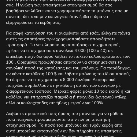
σας. Η γνώση των απαιτήσεων στοιχηματισμού θα σας
βοηθήσει να λάβετε και να χρησιμοποιήσετε τα μπόνους σας με
σύνεση, ώστε να μην εκπλαγείτε όταν έρθει η ώρα να
εξαργυρώσετε τα κέρδη σας.
Για σαφή κατανόηση του τι αναμένεται από εσάς, ελέγχετε πάντα
αυτές τις απαιτήσεις πριν χρησιμοποιήσετε οποιαδήποτε
προσφορά. Για να πληροίτε τις απαιτήσεις στοιχηματισμού,
πρέπει να στοιχηματίσετε συνολικά 4.000 (100 x 40) σε
επιλέξιμα παιχνίδια αφού λάβετε το πακέτο καλωσορίσματος των
100 . Ορισμένες προωθήσεις απαιτούν να στοιχηματίσετε το
συνολικό ποσό της κατάθεσης και του μπόνους. Για παράδειγμα,
αν κάνατε κατάθεση 100 $ και λάβατε μπόνους του ίδιου ποσού,
θα έπρεπε να στοιχηματίσετε 8.000 δολάρια. Διαφορετικά
παιχνίδια συμβάλλουν στην κάλυψη αυτών των αναγκών με
διαφορετικούς τρόπους. Μερικές φορές μόλις 10 τοις εκατό ή και
καθόλου για επιτραπέζια παιχνίδια ή παιχνίδια ζωντανού ντίλερ,
αλλά οι κουλοχέρηδες συνήθως μετρούν για 100%.
Διαβάστε προσεκτικά τους όρους του μπόνους για να μάθετε
ποια παιχνίδια προσμετρούνται στην πλήρη απαίτηση
στοιχηματισμού. Το ποσό του μπόνους και τυχόν κέρδη από
αυτό μπορεί να κατασχεθούν αν δεν πληροίτε τις απαιτήσεις
στοιχηματισμού εντός του δεδομένου χρονικού πλαισίου.