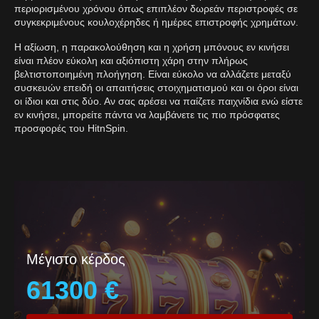
περιορισμένου χρόνου όπως επιπλέον δωρεάν περιστροφές σε
συγκεκριμένους κουλοχέρηδες ή ημέρες επιστροφής χρημάτων.
Η αξίωση, η παρακολούθηση και η χρήση μπόνους εν κινήσει
είναι πλέον εύκολη και αξιόπιστη χάρη στην πλήρως
βελτιστοποιημένη πλοήγηση. Είναι εύκολο να αλλάζετε μεταξύ
συσκευών επειδή οι απαιτήσεις στοιχηματισμού και οι όροι είναι
οι ίδιοι και στις δύο. Αν σας αρέσει να παίζετε παιχνίδια ενώ είστε
εν κινήσει, μπορείτε πάντα να λαμβάνετε τις πιο πρόσφατες
προσφορές του HitnSpin.
Μέγιστο κέρδος
61300 €