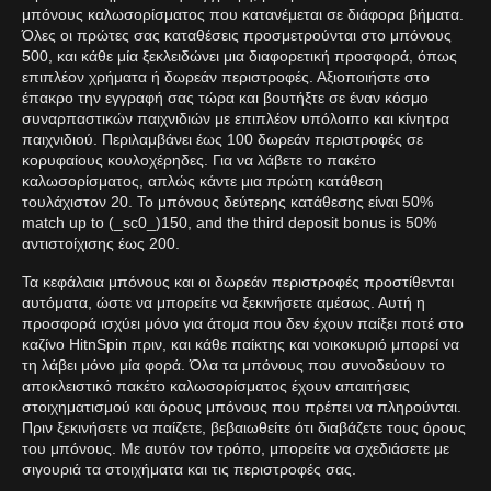
μπόνους καλωσορίσματος που κατανέμεται σε διάφορα βήματα.
Όλες οι πρώτες σας καταθέσεις προσμετρούνται στο μπόνους
500, και κάθε μία ξεκλειδώνει μια διαφορετική προσφορά, όπως
επιπλέον χρήματα ή δωρεάν περιστροφές. Αξιοποιήστε στο
έπακρο την εγγραφή σας τώρα και βουτήξτε σε έναν κόσμο
συναρπαστικών παιχνιδιών με επιπλέον υπόλοιπο και κίνητρα
παιχνιδιού. Περιλαμβάνει έως 100 δωρεάν περιστροφές σε
κορυφαίους κουλοχέρηδες. Για να λάβετε το πακέτο
καλωσορίσματος, απλώς κάντε μια πρώτη κατάθεση
τουλάχιστον 20. Το μπόνους δεύτερης κατάθεσης είναι 50%
match up to (_sc0_)150, and the third deposit bonus is 50%
αντιστοίχισης έως 200.
Τα κεφάλαια μπόνους και οι δωρεάν περιστροφές προστίθενται
αυτόματα, ώστε να μπορείτε να ξεκινήσετε αμέσως. Αυτή η
προσφορά ισχύει μόνο για άτομα που δεν έχουν παίξει ποτέ στο
καζίνο HitnSpin πριν, και κάθε παίκτης και νοικοκυριό μπορεί να
τη λάβει μόνο μία φορά. Όλα τα μπόνους που συνοδεύουν το
αποκλειστικό πακέτο καλωσορίσματος έχουν απαιτήσεις
στοιχηματισμού και όρους μπόνους που πρέπει να πληρούνται.
Πριν ξεκινήσετε να παίζετε, βεβαιωθείτε ότι διαβάζετε τους όρους
του μπόνους. Με αυτόν τον τρόπο, μπορείτε να σχεδιάσετε με
σιγουριά τα στοιχήματα και τις περιστροφές σας.