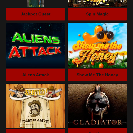
Viva Las Vegas
Spin Magic
Aliens Attack
Show Me The Honey