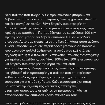
Νέοι παίκτες που πληρούν τις προϋποθέσεις μπορούν να
λάβουν ένα πακέτο καλωσορίσματος όταν εγγραφούν. Αυτό το
πακέτο συνήθως περιλαμβάνει δωρεάν περιστροφές σε
δημοφιλή κουλοχέρηδες και ένα μπόνους αντιστοίχισης στην
πρώτη σας κατάθεση. Για παράδειγμα, αν καταθέσετε 100 την
πρώτη φορά, μπορεί να λάβετε επιπλέον 100 σε κεφάλαια
μπόνους. Αυτό σας επιτρέπει να παίξετε διπλάσια ποσά αμέσως.
Συχνά μπορείτε να λάβετε περιστροφές μπόνους σε παιχνίδια
που αγαπούν πολλοί άνθρωποι, γεγονός που καθιστά την
εγγραφή ακόμη πιο πολύτιμη. Υπάρχουν μπόνους αντιστοίχισης
για πρώτες καταθέσεις, συνήθως 100% έως 100 ή περισσότερο,
και δωρεάν περιστροφές ως μέρος του πακέτου
καλωσορίσματος. Υπάρχουν επίσης μπόνους επαναφόρτισης
και εβδομαδιαίες προσφορές για παίκτες που επιστρέφουν,
καθώς και ειδικές προωθήσεις επιστροφής χρημάτων και
τουρνουά για πιστούς χρήστες. Κάθε προσφορά έχει σαφή
βήματα για την αξίωσή της και σαφείς απαιτήσεις
στοιχηματισμού, ώστε οι παίκτες να μπορούν απλώς να
απολαύσουν τον επιπλέον χρόνο παιχνιδιού τους.
Για να γνωρίζετε πάντα τι να περιμένετε με τα μπόνους καζίνο