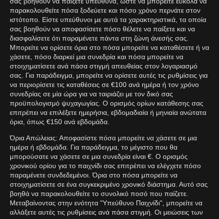
σας βοηθούν να παίξετε υπεύθυνα, ώστε να μπορείτε εύκολα να
παρακολουθείτε πόσα ξοδεύετε και πόσο χρόνο περνάτε στον
ιστότοπο. Είστε υπεύθυνοι με αυτά τα χαρακτηριστικά, τα οποία
σας βοηθούν να αποφασίσετε πόσο θέλετε να παίξετε και να
διασφαλίσετε ότι παραμένετε πάντα στη ζώνη άνεσής σας.
Μπορείτε να ορίσετε όρια στο πόσα μπορείτε να καταθέσετε ή να
χάσετε, πόσο διαρκεί μια συνεδρία και πόσα μπορείτε να
στοιχηματίσετε ανά πάσα στιγμή απευθείας στον λογαριασμό
σας. Για παράδειγμα, μπορείτε να ορίσετε αυτές τις ρυθμίσεις για
να περιορίσετε τις καταθέσεις σε €100 ανά ημέρα ή τον χρόνο
συνεδρίας σε μία ώρα για να ταιριάζει με τον δικό σας
προϋπολογισμό ψυχαγωγίας. Ο ορισμός ορίων κατάθεσης σας
επιτρέπει να επιλέξετε ημερήσια, εβδομαδιαία ή μηνιαία ανώτατα
όρια, όπως €150 ανά εβδομάδα.
Όρια Απώλειας: Αποφασίστε πόσα μπορείτε να χάσετε σε μια
ημέρα ή εβδομάδα. Για παράδειγμα, το μέγιστο που θα
μπορούσατε να χάσετε σε μια συνεδρία είναι €. Ο ορισμός
χρονικού ορίου για το παιχνίδι σας επιτρέπει να ελέγχετε πόσο
παραμένετε συνδεδεμένοι. Όρια στο πόσα μπορείτε να
στοιχηματίσετε σε ένα συγκεκριμένο χρονικό διάστημα. Αυτό σας
βοηθά να παρακολουθείτε το συνολικό ποσό που παίζετε.
Μεταβαίνοντας στην ενότητα "Υπεύθυνο Παιχνίδι", μπορείτε να
αλλάξετε αυτές τις ρυθμίσεις ανά πάσα στιγμή. Οι μειώσεις των