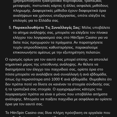
χρησιμοποιήσετε ηλεκτρονικά πορτοφόλια, τραπεζικές
μεταφορές, πιστωτικές κάρτες ή άλλες ασφαλείς μεθόδους
πληρωμής. Διαφορετικές μέθοδοι έχουν διαφορετικά όρια
αναλήψεων και χρόνους επεξεργασίας, οπότε ελέγξτε τις
επιλογές για το Ελλάδα σας.
Παρακολουθήστε Τις Συναλλαγές Σας:
Μόλις υποβάλετε
το αίτημα ανάληψής σας, μπορείτε να ελέγξετε τον πίνακα
ελέγχου του λογαριασμού σας στο HitnSpin Casino για να
δείτε πώς προχωρούν τα πράγματα. Αν παρατηρήσετε
τυχόν απροσδόκητες καθυστερήσεις, παρακαλούμε
επικοινωνήστε αμέσως με την εξυπηρέτηση πελατών.
Ο ορισμός ορίων για τον εαυτό σας μπορεί επίσης να αποτελεί
σημαντικό μέρος της υπεύθυνης ανάληψης. Αν θέλετε να
διατηρήσετε τον έλεγχο του παιχνιδιού σας, ορίστε όρια στο
πόσα μπορείτε να αναλάβετε ανά συναλλαγή ή ανά εβδομάδα,
όπως όχι περισσότερα από 1000 € ανά εβδομάδα. Θυμηθείτε ότι
δεν πρέπει ποτέ να δίνετε σε κανέναν τα στοιχεία σύνδεσής σας
ή τα τραπεζικά σας στοιχεία. Ο εγγεγραμμένος κάτοχος του
λογαριασμού πρέπει να είναι ο μόνος που υποβάλλει αιτήματα
ανάληψης. Μπορείτε να παίξετε παιχνίδια με ασφάλεια αν ορίσετε
όρια για τον εαυτό σας.
Το HitnSpin Casino σας δίνει πλήρη πρόσβαση σε εργαλεία που