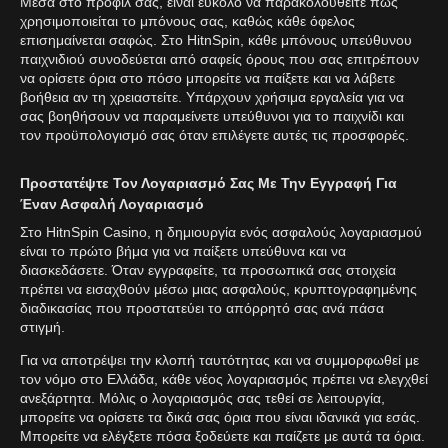
Μέσα στο προφίλ σας, είναι εύκολο να παρακολουθείτε πώς
χρησιμοποιείται το μπόνους σας, καθώς κάθε όφελος
επισημαίνεται σαφώς. Στο HitnSpin, κάθε μπόνους υπεύθυνου
παιχνιδιού συνοδεύεται από σαφείς όρους που σας επιτρέπουν
να ορίσετε όρια στο πόσο μπορείτε να παίξετε και να λάβετε
βοήθεια αν τη χρειαστείτε. Υπάρχουν χρήσιμα εργαλεία για να
σας βοηθήσουν να παραμείνετε υπεύθυνοι για το παιχνίδι και
τον προϋπολογισμό σας όταν επιλέγετε αυτές τις προσφορές.
Προστατέψτε Τον Λογαριασμό Σας Με Την Εγγραφή Για
Έναν Ασφαλή Λογαριασμό
Στο HitnSpin Casino, η δημιουργία ενός ασφαλούς λογαριασμού
είναι το πρώτο βήμα για να παίξετε υπεύθυνα και να
διασκεδάσετε. Όταν εγγραφείτε, τα προσωπικά σας στοιχεία
πρέπει να εισαχθούν μέσω μιας ασφαλούς, κρυπτογραφημένης
διαδικασίας που προστατεύει το απόρρητό σας ανά πάσα
στιγμή.
Για να αποτρέψει την κλοπή ταυτότητας και να συμμορφωθεί με
τον νόμο στο Ελλάδα, κάθε νέος λογαριασμός πρέπει να ελεγχθεί
ανεξάρτητα. Μόλις ο λογαριασμός σας τεθεί σε λειτουργία,
μπορείτε να ορίσετε τα δικά σας όρια που είναι ιδανικά για εσάς.
Μπορείτε να ελέγξετε πόσα ξοδεύετε και παίζετε με αυτά τα όρια.