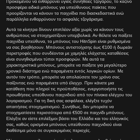
Προκειμένου να ενθαρρύνει υγιείς συνήθειες τζογάρου, το καζίνο
προσφέρει ειδικά μπόνους για υπεύθυνους παίκτες που
προορίζονται να κάνουν τα παιχνίδια πιο διασκεδαστικά ενώ
παράλληλα ενθαρρύνουν το ασφαλές τζογάρισμα.
Αυτά τα κίνητρα δίνουν επιπλέον αξία χωρίς να κάνουν τους
ανθρώπους να στοιχηματίζουν υπερβολικά. Αν θέλετε να παίξετε
παιχνίδια υπεύθυνα, τα μπόνους του HitnSpin είναι ρυθμισμένα
να σας βοηθήσουν. Μπόνους αντιστοίχισης έως €100 ή δωρεάν
περιστροφές που συνδέονται με χαμηλές ελάχιστες καταθέσεις
είναι συνηθισμένοι τύποι προσφορών. Με αυτά τα
χαρακτηριστικά μπόνους, μπορείτε να παίξετε για μεγαλύτερο
χρονικό διάστημα ενώ παραμένετε εντός λογικών ορίων. Με
αυτόν τον τρόπο, μπορείτε να απολαύσετε τον χρόνο σας
παίζοντας ενώ παραμένετε υπό έλεγχο. Πριν κάνετε μια
κατάθεση που πληροί τις προϋποθέσεις, ενεργοποιήστε τις
προωθήσεις υπεύθυνου παιχνιδιού από τον πίνακα ελέγχου του
λογαριασμού. Για τη δική σας ασφάλεια, ελέγξτε τυχόν
απαιτήσεις στοιχηματισμού. Συνήθως, δεν μπορείτε να
στοιχηματίσετε περισσότερα από €500 σε παιχνίδι μπόνους.
Ελέγξτε αν είστε επιλέξιμοι βάσει του Ελλάδα και του ελληνικός
σας, καθώς ορισμένα μπόνους υπεύθυνου παιχνιδιού είναι
διαθέσιμα μόνο σε συγκεκριμένες περιοχές.