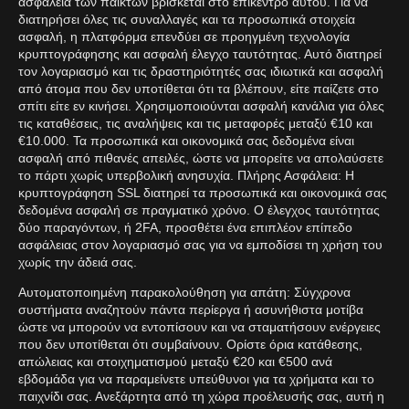
ασφάλεια των παίκτων βρίσκεται στο επίκεντρο αυτού. Για να
διατηρήσει όλες τις συναλλαγές και τα προσωπικά στοιχεία
ασφαλή, η πλατφόρμα επενδύει σε προηγμένη τεχνολογία
κρυπτογράφησης και ασφαλή έλεγχο ταυτότητας. Αυτό διατηρεί
τον λογαριασμό και τις δραστηριότητές σας ιδιωτικά και ασφαλή
από άτομα που δεν υποτίθεται ότι τα βλέπουν, είτε παίζετε στο
σπίτι είτε εν κινήσει. Χρησιμοποιούνται ασφαλή κανάλια για όλες
τις καταθέσεις, τις αναλήψεις και τις μεταφορές μεταξύ €10 και
€10.000. Τα προσωπικά και οικονομικά σας δεδομένα είναι
ασφαλή από πιθανές απειλές, ώστε να μπορείτε να απολαύσετε
το πάρτι χωρίς υπερβολική ανησυχία. Πλήρης Ασφάλεια: Η
κρυπτογράφηση SSL διατηρεί τα προσωπικά και οικονομικά σας
δεδομένα ασφαλή σε πραγματικό χρόνο. Ο έλεγχος ταυτότητας
δύο παραγόντων, ή 2FA, προσθέτει ένα επιπλέον επίπεδο
ασφάλειας στον λογαριασμό σας για να εμποδίσει τη χρήση του
χωρίς την άδειά σας.
Αυτοματοποιημένη παρακολούθηση για απάτη: Σύγχρονα
συστήματα αναζητούν πάντα περίεργα ή ασυνήθιστα μοτίβα
ώστε να μπορούν να εντοπίσουν και να σταματήσουν ενέργειες
που δεν υποτίθεται ότι συμβαίνουν. Ορίστε όρια κατάθεσης,
απώλειας και στοιχηματισμού μεταξύ €20 και €500 ανά
εβδομάδα για να παραμείνετε υπεύθυνοι για τα χρήματα και το
παιχνίδι σας. Ανεξάρτητα από τη χώρα προέλευσής σας, αυτή η