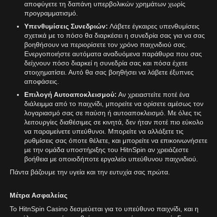
αποφύγετε τη δαπάνη υπερβολικών χρημάτων χωρίς
προγραμματισμό.
Υπενθυμίσεις Συνεδριών:
Λάβετε έγκαιρες υπενθυμίσεις
σχετικά με το πόσο θα διαρκέσει η συνεδρία σας για να σας
βοηθήσουν να περιορίσετε τον χρόνο παιχνιδιού σας.
Ενεργοποιήστε αυτόματα αναδυόμενα παράθυρα που σας
δείχνουν πόσο διαρκεί η συνεδρία σας και πόσα έχετε
στοιχηματίσει. Αυτό θα σας βοηθήσει να λάβετε έξυπνες
αποφάσεις.
Επιλογή Αυτοαποκλεισμού:
Αν χρειαστείτε ποτέ ένα
διάλειμμα από το παιχνίδι, μπορείτε να ορίσετε αμέσως τον
λογαριασμό σας σε παύση ή αυτοαποκλεισμό. Με όλες τις
λειτουργίες διαθέσιμες σε κινητά, δεν ήταν ποτέ πιο εύκολο
να παραμείνετε υπεύθυνοι. Μπορείτε να αλλάξετε τις
ρυθμίσεις σας όποτε θέλετε, και μπορείτε να επικοινωνήσετε
με την ομάδα υποστήριξης του HitnSpin αν χρειάζεστε
βοήθεια με οποιοδήποτε εργαλείο υπεύθυνου παιχνιδιού.
Πάντα βάζουμε την υγεία και την ευτυχία σας πρώτα.
Μέτρα Ασφαλείας
Το HitnSpin Casino δεσμεύεται για το υπεύθυνο παιχνίδι, και η