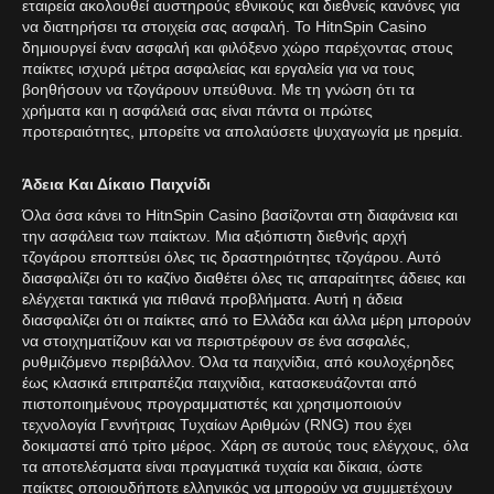
εταιρεία ακολουθεί αυστηρούς εθνικούς και διεθνείς κανόνες για
να διατηρήσει τα στοιχεία σας ασφαλή. Το HitnSpin Casino
δημιουργεί έναν ασφαλή και φιλόξενο χώρο παρέχοντας στους
παίκτες ισχυρά μέτρα ασφαλείας και εργαλεία για να τους
βοηθήσουν να τζογάρουν υπεύθυνα. Με τη γνώση ότι τα
χρήματα και η ασφάλειά σας είναι πάντα οι πρώτες
προτεραιότητες, μπορείτε να απολαύσετε ψυχαγωγία με ηρεμία.
Άδεια Και Δίκαιο Παιχνίδι
Όλα όσα κάνει το HitnSpin Casino βασίζονται στη διαφάνεια και
την ασφάλεια των παίκτων. Μια αξιόπιστη διεθνής αρχή
τζογάρου εποπτεύει όλες τις δραστηριότητες τζογάρου. Αυτό
διασφαλίζει ότι το καζίνο διαθέτει όλες τις απαραίτητες άδειες και
ελέγχεται τακτικά για πιθανά προβλήματα. Αυτή η άδεια
διασφαλίζει ότι οι παίκτες από το Ελλάδα και άλλα μέρη μπορούν
να στοιχηματίζουν και να περιστρέφουν σε ένα ασφαλές,
ρυθμιζόμενο περιβάλλον. Όλα τα παιχνίδια, από κουλοχέρηδες
έως κλασικά επιτραπέζια παιχνίδια, κατασκευάζονται από
πιστοποιημένους προγραμματιστές και χρησιμοποιούν
τεχνολογία Γεννήτριας Τυχαίων Αριθμών (RNG) που έχει
δοκιμαστεί από τρίτο μέρος. Χάρη σε αυτούς τους ελέγχους, όλα
τα αποτελέσματα είναι πραγματικά τυχαία και δίκαια, ώστε
παίκτες οποιουδήποτε ελληνικός να μπορούν να συμμετέχουν