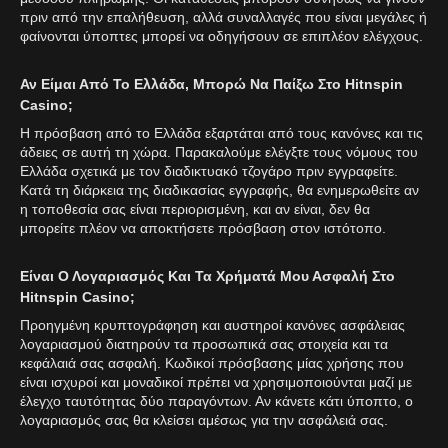
πριν από την επαλήθευση, αλλά συναλλαγές που είναι μεγάλες ή
φαίνονται ύποπτες μπορεί να οδηγήσουν σε επιπλέον ελέγχους.
Αν Είμαι Από Το Ελλάδα, Μπορώ Να Παίξω Στο Hitnspin
Casino;
Η πρόσβαση από το Ελλάδα εξαρτάται από τους κανόνες και τις
άδειες σε αυτή τη χώρα. Παρακαλούμε ελέγξτε τους νόμους του
Ελλάδα σχετικά με τον διαδικτυακό τζογάρο πριν εγγραφείτε.
Κατά τη διάρκεια της διαδικασίας εγγραφής, θα ενημερωθείτε αν
η τοποθεσία σας είναι περιορισμένη, και αν είναι, δεν θα
μπορείτε πλέον να αποκτήσετε πρόσβαση στον ιστότοπο.
Είναι Ο Λογαριασμός Και Τα Χρήματά Μου Ασφαλή Στο
Hitnspin Casino;
Προηγμένη κρυπτογράφηση και αυστηροί κανόνες ασφάλειας
λογαριασμού διατηρούν τα προσωπικά σας στοιχεία και τα
κεφάλαιά σας ασφαλή. Κωδικοί πρόσβασης μίας χρήσης που
είναι ισχυροί και μοναδικοί πρέπει να χρησιμοποιούνται μαζί με
έλεγχο ταυτότητας δύο παραγόντων. Αν κάνετε κάτι ύποπτο, ο
λογαριασμός σας θα κλείσει αμέσως για την ασφάλειά σας.